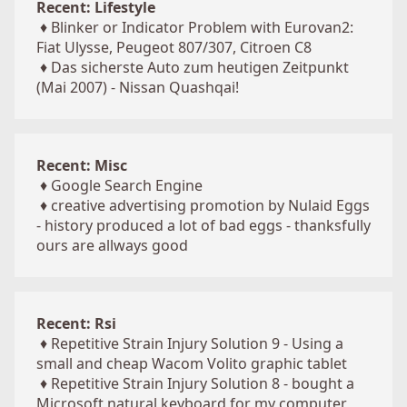
Recent: Lifestyle
♦
Blinker or Indicator Problem with Eurovan2:
Fiat Ulysse, Peugeot 807/307, Citroen C8
♦
Das sicherste Auto zum heutigen Zeitpunkt
(Mai 2007) - Nissan Quashqai!
Recent: Misc
♦
Google Search Engine
♦
creative advertising promotion by Nulaid Eggs
- history produced a lot of bad eggs - thanksfully
ours are allways good
Recent: Rsi
♦
Repetitive Strain Injury Solution 9 - Using a
small and cheap Wacom Volito graphic tablet
♦
Repetitive Strain Injury Solution 8 - bought a
Microsoft natural keyboard for my computer